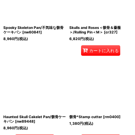
Spooky Skeleton Pan/不気味な骸骨
Skulls and Roses＜骸骨＆薔薇
ケーキパン
[
nw60841
]
＞/Rolling Pin＜M＞
[
cr327
]
8,960
円
(税込)
6,820
円
(税込)
カートに入れる
Haunted Skull Cakelet Pan/骸骨ケー
骸骨*Stamp cutter
[
rm0400
]
キパン
[
nw89448
]
1,380
円
(税込)
8,960
円
(税込)