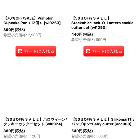
【70％OFF/SALE】Pumpkin
【50％OFF/ＳＡＬＥ】
Cupcake Pan＜12個＞
[
wl0263
]
Stackable*Jack-O-Lantern cookie
cutter set
[
wl1290
]
890
円
(税込)
440
円
(税込)
希望小売価格
:
2,980
円
希望小売価格
:
890
円
カートに入れる
カートに入れる
【30％OFF/ＳＡＬＥ】ハロウィーン*
【50％OFF/ＳＡＬＥ】Silikomart社/
クッキーカッターセット
[
wl0924
]
パンプキン*Baby cutter
[
acc080
]
880
円
(税込)
540
円
(税込)
希望小売価格
:
1,120
円
希望小売価格
:
1,080
円