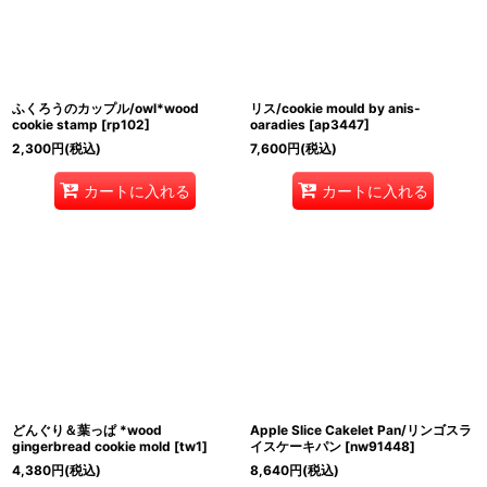
ふくろうのカップル/owl*wood
リス/cookie mould by anis-
cookie stamp
[
rp102
]
oaradies
[
ap3447
]
2,300
円
(税込)
7,600
円
(税込)
カートに入れる
カートに入れる
どんぐり＆葉っぱ *wood
Apple Slice Cakelet Pan/リンゴスラ
gingerbread cookie mold
[
tw1
]
イスケーキパン
[
nw91448
]
4,380
円
(税込)
8,640
円
(税込)