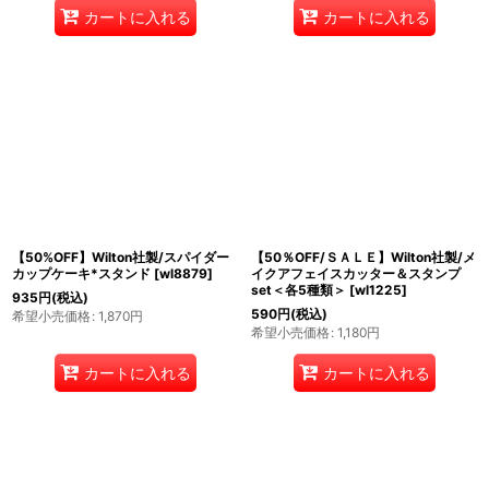
カートに入れる
カートに入れる
【50%OFF】Wilton社製/スパイダー
【50％OFF/ＳＡＬＥ】Wilton社製/メ
カップケーキ*スタンド
[
wl8879
]
イクアフェイスカッター＆スタンプ
set＜各5種類＞
[
wl1225
]
935
円
(税込)
590
円
(税込)
希望小売価格
:
1,870
円
希望小売価格
:
1,180
円
カートに入れる
カートに入れる