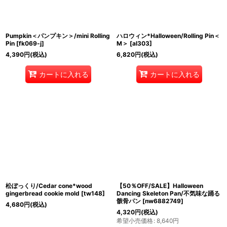
Pumpkin＜パンプキン＞/mini Rolling
ハロウィン*Halloween/Rolling Pin＜
Pin
[
fk069-j
]
M＞
[
al303
]
4,390
円
(税込)
6,820
円
(税込)
カートに入れる
カートに入れる
松ぼっくり/Cedar cone*wood
【50％OFF/SALE】Halloween
gingerbread cookie mold
[
tw148
]
Dancing Skeleton Pan/不気味な踊る
骸骨パン
[
nw6882749
]
4,680
円
(税込)
4,320
円
(税込)
希望小売価格
:
8,640
円