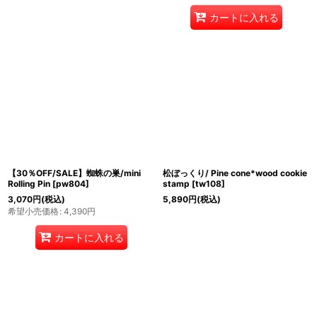
カートに入れる
【30％OFF/SALE】蜘蛛の巣/mini
松ぼっくり/ Pine cone*wood cookie
Rolling Pin
[
pw804
]
stamp
[
tw108
]
3,070
円
(税込)
5,890
円
(税込)
希望小売価格
:
4,390
円
カートに入れる