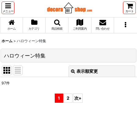
メニュー
カート
ホーム
カテゴリ
商品検索
ご利用案内
問い合わせ
ホーム
>
ハロウィーン特集
ハロウィーン特集
表示順変更
閉じる
97
件
表示数
:
1
2
次
»
並び順
:
絞り込む