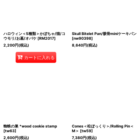
ハロウィン＜5種類＞かぼちゃ/猫/コ
Skull Bitelet Pan/骸骨miniケーキパン
ウモリ/お墓/オバケ
[
RM2017
]
[
nw90398
]
2,200
円
(税込)
8,640
円
(税込)
カートに入れる
蜘蛛の巣 *wood cookie stamp
Cones＜松ぼっくり＞/Rolling Pin＜
[
tw63
]
M＞
[
tw59
]
2,600
円
(税込)
7,380
円
(税込)