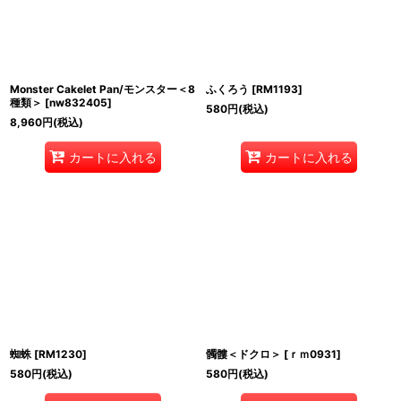
Monster Cakelet Pan/モンスター＜8
ふくろう
[
RM1193
]
種類＞
[
nw832405
]
580
円
(税込)
8,960
円
(税込)
カートに入れる
カートに入れる
蜘蛛
[
RM1230
]
髑髏＜ドクロ＞
[
ｒｍ0931
]
580
円
(税込)
580
円
(税込)