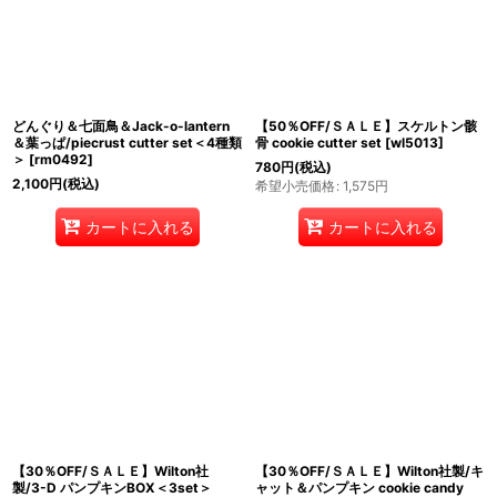
どんぐり＆七面鳥＆Jack-o-lantern
【50％OFF/ＳＡＬＥ】スケルトン骸
＆葉っぱ/piecrust cutter set＜4種類
骨 cookie cutter set
[
wl5013
]
＞
[
rm0492
]
780
円
(税込)
2,100
円
(税込)
希望小売価格
:
1,575
円
カートに入れる
カートに入れる
【30％OFF/ＳＡＬＥ】Wilton社
【30％OFF/ＳＡＬＥ】Wilton社製/キ
製/3-D パンプキンBOX＜3set＞
ャット＆パンプキン cookie candy