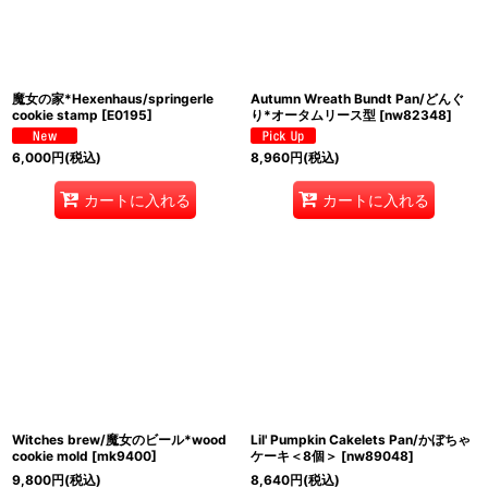
魔女の家*Hexenhaus/springerle
Autumn Wreath Bundt Pan/どんぐ
cookie stamp
[
E0195
]
り*オータムリース型
[
nw82348
]
6,000
円
(税込)
8,960
円
(税込)
カートに入れる
カートに入れる
Witches brew/魔女のビール*wood
Lil' Pumpkin Cakelets Pan/かぼちゃ
cookie mold
[
mk9400
]
ケーキ＜8個＞
[
nw89048
]
9,800
円
(税込)
8,640
円
(税込)