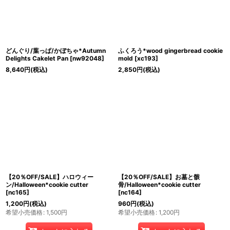
どんぐり/葉っぱ/かぼちゃ*Autumn
ふくろう*wood gingerbread cookie
Delights Cakelet Pan
[
nw92048
]
mold
[
xc193
]
8,640
円
(税込)
2,850
円
(税込)
【20％OFF/SALE】ハロウィー
【20％OFF/SALE】お墓と骸
ン/Halloween*cookie cutter
骨/Halloween*cookie cutter
[
nc165
]
[
nc164
]
1,200
円
(税込)
960
円
(税込)
希望小売価格
:
1,500
円
希望小売価格
:
1,200
円