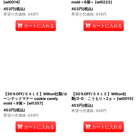
[
wl0014
]
mold＜6個＞
[
wl0222
]
453
円
(税込)
453
円
(税込)
希望小売価格
:
648
円
希望小売価格
:
648
円
カートに入れる
カートに入れる
【30％OFF/ＳＡＬＥ】Wilton社製/ホ
【30％OFF/ＳＡＬＥ】Wilton社
ーンテッドマナー cookie candy
製/3-D こうもり＜2ｐ＞
[
wl0015
]
mold＜8個＞
[
wl1357
]
453
円
(税込)
453
円
(税込)
希望小売価格
:
648
円
希望小売価格
:
648
円
カートに入れる
カートに入れる