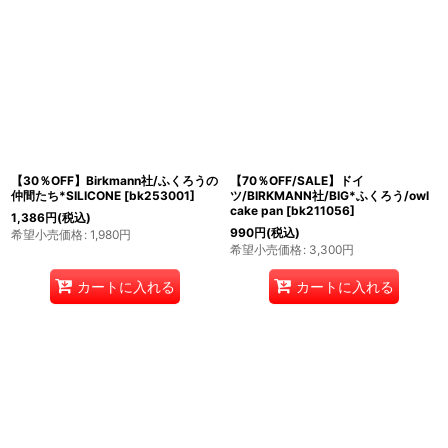
【30％OFF】Birkmann社/ふくろうの
【70％OFF/SALE】ドイ
仲間たち*SILICONE
[
bk253001
]
ツ/BIRKMANN社/BIG*ふくろう/owl
cake pan
[
bk211056
]
1,386
円
(税込)
990
円
(税込)
希望小売価格
:
1,980
円
希望小売価格
:
3,300
円
カートに入れる
カートに入れる