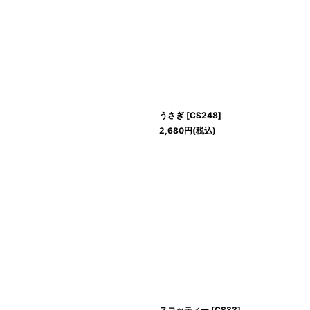
うさぎ
[
CS248
]
2,680
円
(税込)
スコッティー
[
CS33
]