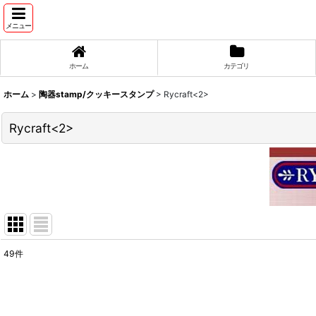
メニュー
ホーム
カテゴリ
ホーム
>
陶器stamp/クッキースタンプ
>
Rycraft<2>
Rycraft<2>
49
件
表示数
:
並び順
: