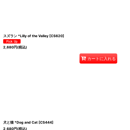
スズラン *Lilly of the Valley
[
CS620
]
2,680
円
(税込)
カートに入れる
犬と猫 *Dog and Cat
[
CS444
]
2,680
円
(税込)