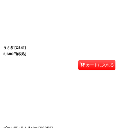
うさぎ
[
CS41
]
2,680
円
(税込)
カートに入れる
ゴールデンリトリバー
[
CS352
]