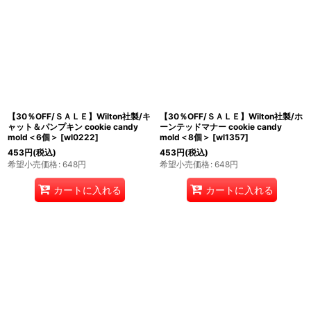
【30％OFF/ＳＡＬＥ】Wilton社製/キ
【30％OFF/ＳＡＬＥ】Wilton社製/ホ
ャット＆パンプキン cookie candy
ーンテッドマナー cookie candy
mold＜6個＞
[
wl0222
]
mold＜8個＞
[
wl1357
]
453
円
(税込)
453
円
(税込)
希望小売価格
:
648
円
希望小売価格
:
648
円
カートに入れる
カートに入れる