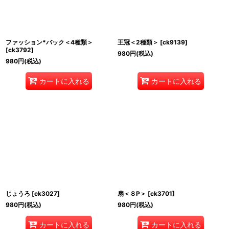
ファッション*バック＜4種類＞
王冠＜2種類＞
[
ck9139
]
[
ck3792
]
980
円
(税込)
980
円
(税込)
カートに入れる
カートに入れる
じょうろ
[
ck3027
]
扇＜８P＞
[
ck3701
]
980
円
(税込)
980
円
(税込)
カートに入れる
カートに入れる