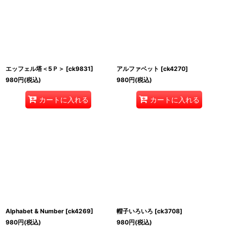
エッフェル塔＜5Ｐ＞
[
ck9831
]
アルファベット
[
ck4270
]
980
円
(税込)
980
円
(税込)
カートに入れる
カートに入れる
Alphabet & Number
[
ck4269
]
帽子いろいろ
[
ck3708
]
980
円
(税込)
980
円
(税込)