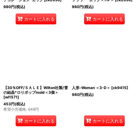
980
円
(税込)
980
円
(税込)
カートに入れる
カートに入れる
【30％OFF/ＳＡＬＥ】Wilton社製/雪
人形-Woman ＜3-D＞
[
ck9415
]
の結晶*ロりポップmold＜3個＞
980
円
(税込)
[
wl1571
]
453
円
(税込)
希望小売価格
:
648
円
カートに入れる
カートに入れる