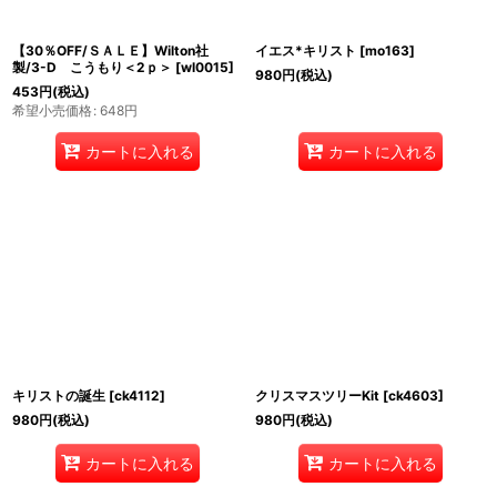
【30％OFF/ＳＡＬＥ】Wilton社
イエス*キリスト
[
mo163
]
製/3-D こうもり＜2ｐ＞
[
wl0015
]
980
円
(税込)
453
円
(税込)
希望小売価格
:
648
円
カートに入れる
カートに入れる
キリストの誕生
[
ck4112
]
クリスマスツリーKit
[
ck4603
]
980
円
(税込)
980
円
(税込)
カートに入れる
カートに入れる