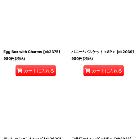
Egg Box with Charms
[
ck2375
]
バニー*バスケット＜8P＞
[
ck2039
]
980
円
(税込)
980
円
(税込)
カートに入れる
カートに入れる
デコレーション*エッグ
[
ck2630
]
フラワー*エッグ＜11P＞
[
ck2036
]