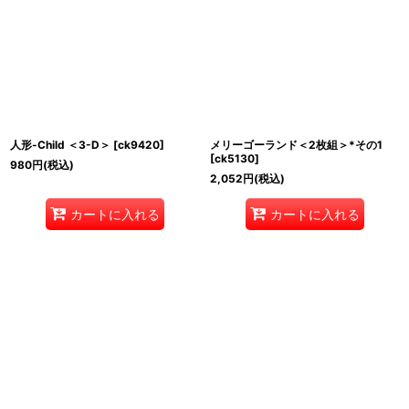
人形-Child ＜3-D＞
[
ck9420
]
メリーゴーランド＜2枚組＞*その1
[
ck5130
]
980
円
(税込)
2,052
円
(税込)
カートに入れる
カートに入れる