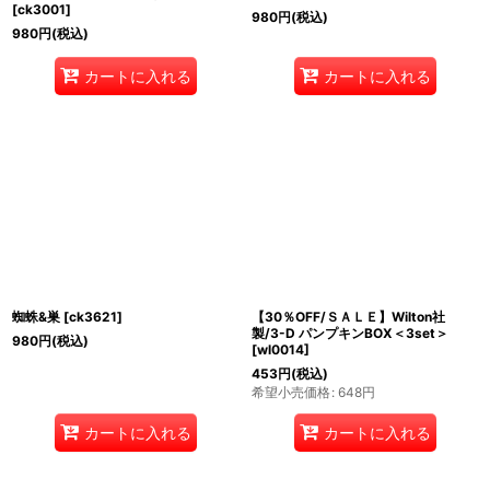
[
ck3001
]
980
円
(税込)
980
円
(税込)
カートに入れる
カートに入れる
蜘蛛&巣
[
ck3621
]
【30％OFF/ＳＡＬＥ】Wilton社
製/3-D パンプキンBOX＜3set＞
980
円
(税込)
[
wl0014
]
453
円
(税込)
希望小売価格
:
648
円
カートに入れる
カートに入れる