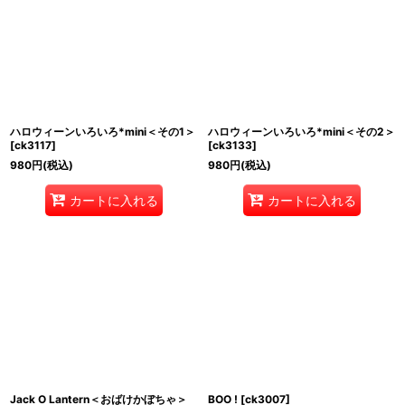
並び順
:
絞り込む
ハロウィーンいろいろ*mini＜その1＞
ハロウィーンいろいろ*mini＜その2＞
[
ck3117
]
[
ck3133
]
980
円
(税込)
980
円
(税込)
カートに入れる
カートに入れる
Jack O Lantern＜おばけかぼちゃ＞
BOO !
[
ck3007
]