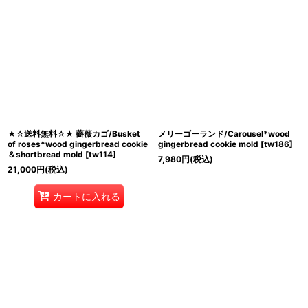
★☆送料無料☆★ 薔薇カゴ/Busket
メリーゴーランド/Carousel*wood
of roses*wood gingerbread cookie
gingerbread cookie mold
[
tw186
]
＆shortbread mold
[
tw114
]
7,980
円
(税込)
21,000
円
(税込)
カートに入れる