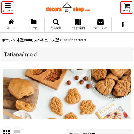
メニュー
カート
ホーム
カテゴリ
商品検索
ご利用案内
問い合わせ
ホーム
>
木型mold/スペキュロス型
>
Tatiana/ mold
Tatiana/ mold