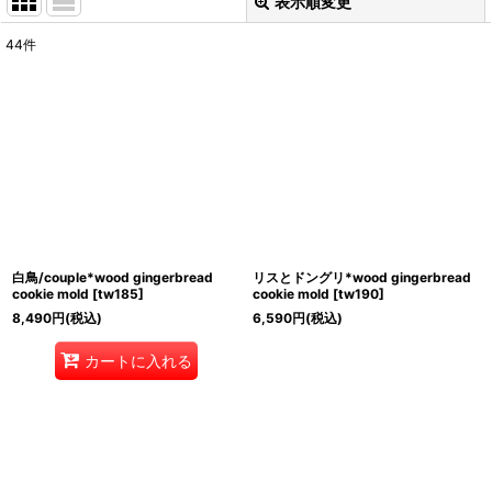
表示順変更
閉じる
44
件
表示数
:
並び順
:
絞り込む
白鳥/couple*wood gingerbread
リスとドングリ*wood gingerbread
cookie mold
[
tw185
]
cookie mold
[
tw190
]
8,490
円
(税込)
6,590
円
(税込)
カートに入れる