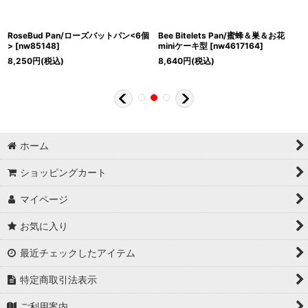
RoseBud Pan/ローズバットパン<6個
Bee Bitelets Pan/蜜蜂＆巣＆お花
>
[
nw85148
]
miniケーキ型
[
nw4617164
]
8,250
円
(税込)
8,640
円
(税込)
ホーム
ショッピングカート
マイページ
お気に入り
最近チェックしたアイテム
特定商取引法表示
ご利用案内