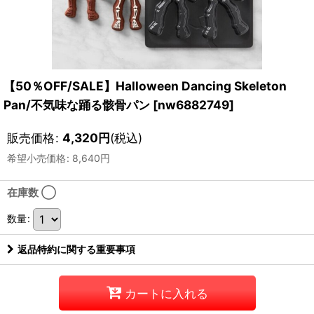
【50％OFF/SALE】Halloween Dancing Skeleton
Pan/不気味な踊る骸骨パン
[
nw6882749
]
販売価格
:
4,320
円
(税込)
希望小売価格
:
8,640
円
在庫数 ◯
数量
:
返品特約に関する重要事項
カートに入れる