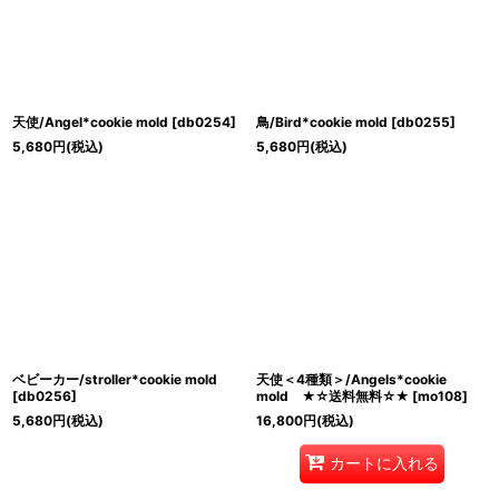
天使/Angel*cookie mold
[
db0254
]
鳥/Bird*cookie mold
[
db0255
]
5,680
円
(税込)
5,680
円
(税込)
ベビーカー/stroller*cookie mold
天使＜4種類＞/Angels*cookie
[
db0256
]
mold ★☆送料無料☆★
[
mo108
]
5,680
円
(税込)
16,800
円
(税込)
カートに入れる