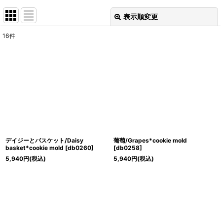
表示順変更
閉じる
16
件
表示数
:
並び順
:
絞り込む
デイジーとバスケット/Daisy
葡萄/Grapes*cookie mold
basket*cookie mold
[
db0260
]
[
db0258
]
5,940
円
(税込)
5,940
円
(税込)