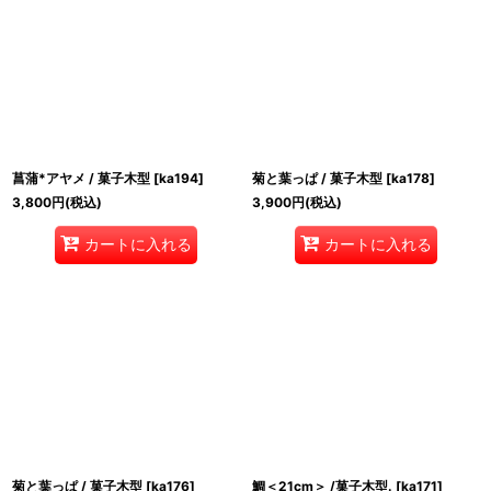
菖蒲*アヤメ / 菓子木型
[
ka194
]
菊と葉っぱ / 菓子木型
[
ka178
]
3,800
円
(税込)
3,900
円
(税込)
カートに入れる
カートに入れる
菊と葉っぱ / 菓子木型
[
ka176
]
鯛＜21cm＞ /菓子木型.
[
ka171
]