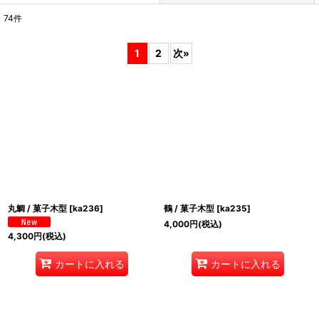
74
件
表示数
:
1
2
次
»
並び順
:
絞り込む
丸鯛 / 菓子木型
[
ka236
]
鶴 / 菓子木型
[
ka235
]
4,000
円
(税込)
4,300
円
(税込)
カートに入れる
カートに入れる