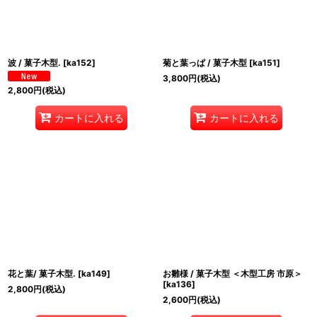
波 / 菓子木型.
[
ka152
]
菊と葉っぱ / 菓子木型
[
ka151
]
3,800
円
(税込)
2,800
円
(税込)
カートに入れる
カートに入れる
花と葉/ 菓子木型.
[
ka149
]
お雛様 / 菓子木型 ＜木型工房 市原＞
[
ka136
]
2,800
円
(税込)
2,600
円
(税込)