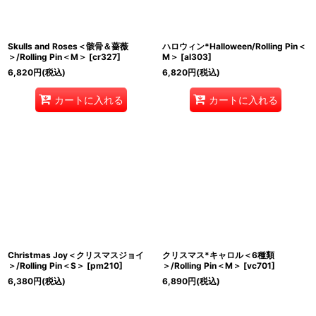
Skulls and Roses＜骸骨＆薔薇
ハロウィン*Halloween/Rolling Pin＜
＞/Rolling Pin＜M＞
[
cr327
]
M＞
[
al303
]
6,820
円
(税込)
6,820
円
(税込)
カートに入れる
カートに入れる
Christmas Joy＜クリスマスジョイ
クリスマス*キャロル＜6種類
＞/Rolling Pin＜S＞
[
pm210
]
＞/Rolling Pin＜M＞
[
vc701
]
6,380
円
(税込)
6,890
円
(税込)