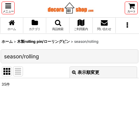
メニュー
カート
ホーム
カテゴリ
商品検索
ご利用案内
問い合わせ
ホーム
>
木製rolling pin/ローリングピン
>
season/rolling
season/rolling
表示順変更
閉じる
35
件
表示数
:
並び順
:
絞り込む