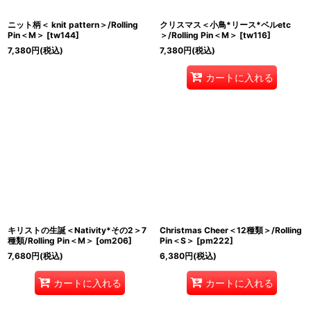
ニット柄＜ knit pattern＞/Rolling
クリスマス＜小鳥*リース*ベルetc
Pin＜M＞
[
tw144
]
＞/Rolling Pin＜M＞
[
tw116
]
7,380
円
(税込)
7,380
円
(税込)
カートに入れる
キリストの生誕＜Nativity*その2＞7
Christmas Cheer＜12種類＞/Rolling
種類/Rolling Pin＜M＞
[
om206
]
Pin＜S＞
[
pm222
]
7,680
円
(税込)
6,380
円
(税込)
カートに入れる
カートに入れる