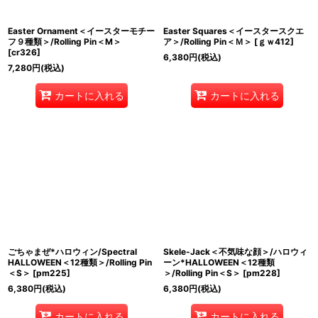
Easter Ornament＜イースターモチー
Easter Squares＜イースタースクエ
フ９種類＞/Rolling Pin＜M＞
ア＞/Rolling Pin＜Ｍ＞
[
ｇｗ412
]
[
cr326
]
6,380
円
(税込)
7,280
円
(税込)
カートに入れる
カートに入れる
ごちゃまぜ*ハロウィン/Spectral
Skele-Jack＜不気味な顔＞/ハロウィ
HALLOWEEN＜12種類＞/Rolling Pin
ーン*HALLOWEEN＜12種類
＜S＞
[
pm225
]
＞/Rolling Pin＜S＞
[
pm228
]
6,380
円
(税込)
6,380
円
(税込)
カートに入れる
カートに入れる