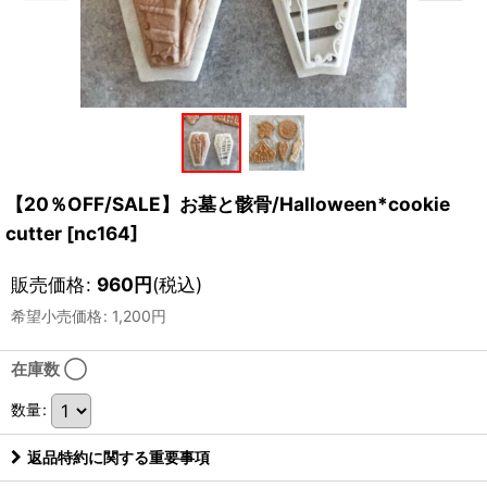
【20％OFF/SALE】お墓と骸骨/Halloween*cookie
cutter
[
nc164
]
販売価格
:
960
円
(税込)
希望小売価格
:
1,200
円
在庫数 ◯
数量
:
返品特約に関する重要事項