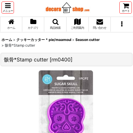
メニュー
カート
ホーム
カテゴリ
商品検索
ご利用案内
問い合わせ
ホーム
>
クッキーカッター * pie/maamoul
>
Season cutter
>
骸骨*Stamp cutter
骸骨*Stamp cutter
[
rm0400
]