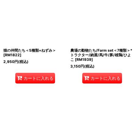
猫の仲間たち＜5種類+ねずみ＞
農場の動物たち/Farm set＜7種類＞*
[
RM1822
]
トラクター/納屋/馬/牛/豚/雄鶏/ひよ
こ
[
RM1939
]
2,950
円
(税込)
3,150
円
(税込)
カートに入れる
カートに入れる