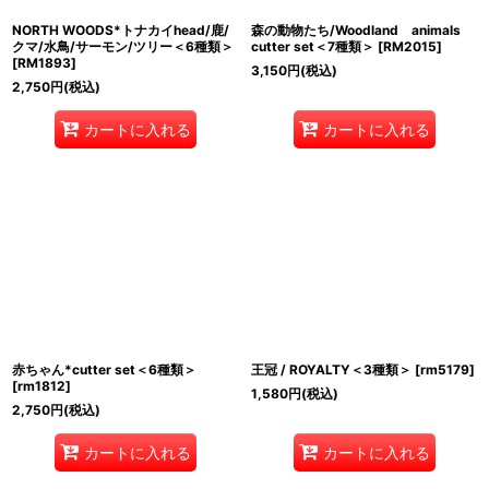
NORTH WOODS*トナカイhead/鹿/
森の動物たち/Woodland animals
クマ/水鳥/サーモン/ツリー＜6種類＞
cutter set＜7種類＞
[
RM2015
]
[
RM1893
]
3,150
円
(税込)
2,750
円
(税込)
カートに入れる
カートに入れる
赤ちゃん*cutter set＜6種類＞
王冠 / ROYALTY＜3種類＞
[
rm5179
]
[
rm1812
]
1,580
円
(税込)
2,750
円
(税込)
カートに入れる
カートに入れる