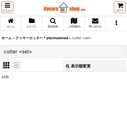
メニュー
カート
ホーム
カテゴリ
商品検索
ご利用案内
問い合わせ
ホーム
>
クッキーカッター * pie/maamoul
>
cutter <set>
cutter <set>
表示順変更
閉じる
42
件
表示数
:
並び順
:
絞り込む