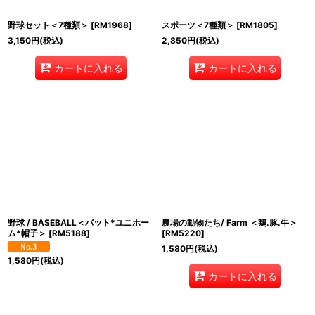
野球セット＜7種類＞
[
RM1968
]
スポーツ＜7種類＞
[
RM1805
]
3,150
円
(税込)
2,850
円
(税込)
カートに入れる
カートに入れる
野球 / BASEBALL＜バット*ユニホー
農場の動物たち/ Farm ＜鶏.豚.牛＞
ム*帽子＞
[
RM5188
]
[
RM5220
]
1,580
円
(税込)
1,580
円
(税込)
カートに入れる