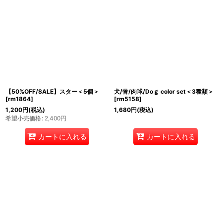
【50%OFF/SALE】スター＜5個＞
犬/骨/肉球/Doｇ color set＜3種類＞
[
rm1864
]
[
rm5158
]
1,200
円
(税込)
1,680
円
(税込)
希望小売価格
:
2,400
円
カートに入れる
カートに入れる