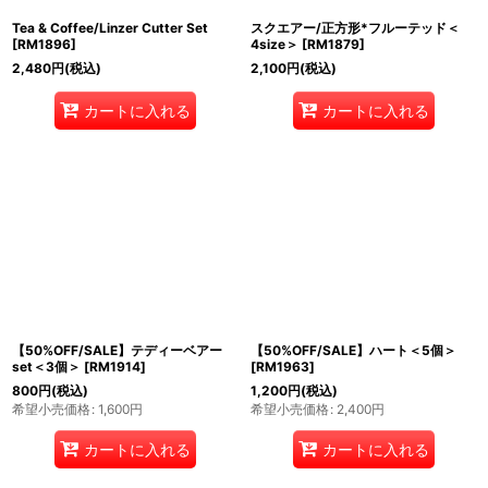
Tea & Coffee/Linzer Cutter Set
スクエアー/正方形*フルーテッド＜
[
RM1896
]
4size＞
[
RM1879
]
2,480
円
(税込)
2,100
円
(税込)
カートに入れる
カートに入れる
【50%OFF/SALE】テディーベアー
【50%OFF/SALE】ハート＜5個＞
set＜3個＞
[
RM1914
]
[
RM1963
]
800
円
(税込)
1,200
円
(税込)
希望小売価格
:
1,600
円
希望小売価格
:
2,400
円
カートに入れる
カートに入れる