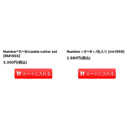
Number*0〜9/cookie cutter set
Number＜0〜9＞/缶入り
[
rm1956
]
[
RM1955
]
2,680
円
(税込)
3,300
円
(税込)
カートに入れる
カートに入れる