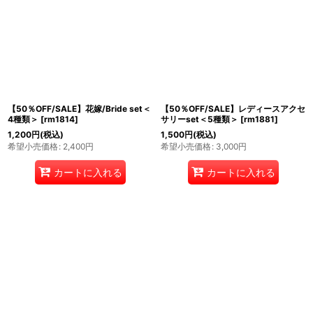
【50％OFF/SALE】花嫁/Bride set＜
【50％OFF/SALE】レディースアクセ
4種類＞
[
rm1814
]
サリーset＜5種類＞
[
rm1881
]
1,200
円
(税込)
1,500
円
(税込)
希望小売価格
:
2,400
円
希望小売価格
:
3,000
円
カートに入れる
カートに入れる