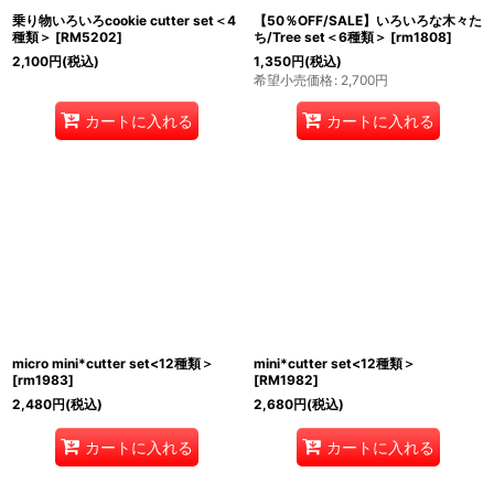
乗り物いろいろcookie cutter set＜4
【50％OFF/SALE】いろいろな木々た
種類＞
[
RM5202
]
ち/Tree set＜6種類＞
[
rm1808
]
2,100
円
(税込)
1,350
円
(税込)
希望小売価格
:
2,700
円
カートに入れる
カートに入れる
micro mini*cutter set<12種類＞
mini*cutter set<12種類＞
[
rm1983
]
[
RM1982
]
2,480
円
(税込)
2,680
円
(税込)
カートに入れる
カートに入れる