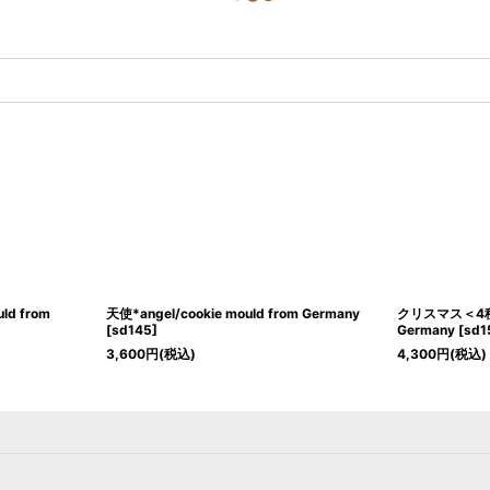
d from
天使*angel/cookie mould from Germany
クリスマス＜4種類＞
[
sd145
]
Germany
[
sd1
3,600
円
(税込)
4,300
円
(税込)