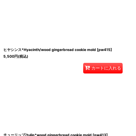
ヒヤシンス*Hyacinth/wood gingerbread cookie mold
[
pw415
]
5,500
円
(税込)
カートに入れる
チューリップ/tulip*wood gingerbread cookie mold
[
pw413
]