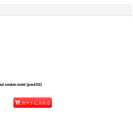
閉じる
 cookie mold
[
pw435
]
カートに入れる