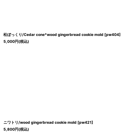
松ぼっくり/Cedar cone*wood gingerbread cookie mold
[
pw404
]
5,000
円
(税込)
ニワトリ/wood gingerbread cookie mold
[
pw421
]
5,800
円
(税込)