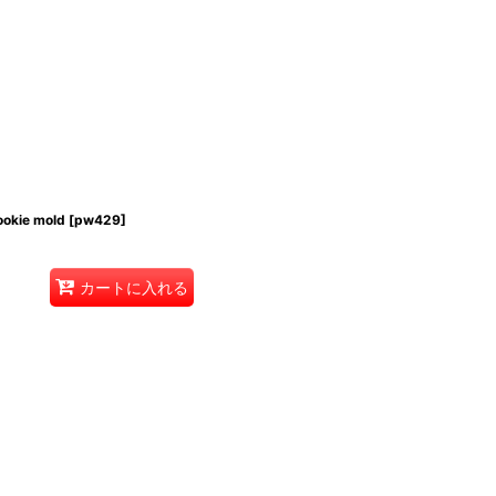
okie mold
[
pw429
]
カートに入れる