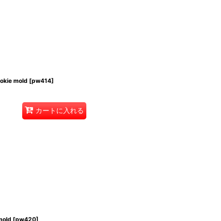
okie mold
[
pw414
]
カートに入れる
mold
[
pw420
]