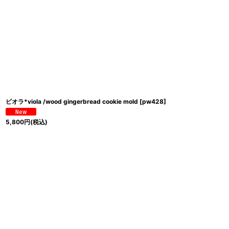
ビオラ*viola /wood gingerbread cookie mold
[
pw428
]
5,800
円
(税込)