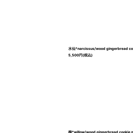
水仙*narcissus/wood gingerbread co
5,500
円
(税込)
柳*willow/wood gingerbread cookie 