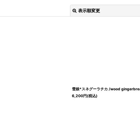
表示順変更
絞り込む
雪娘*スネグーラチカ /wood gingerbread
6,200
円
(税込)