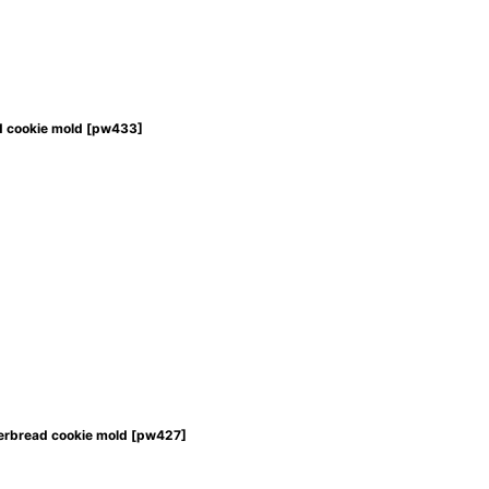
ookie mold
[
pw433
]
bread cookie mold
[
pw427
]