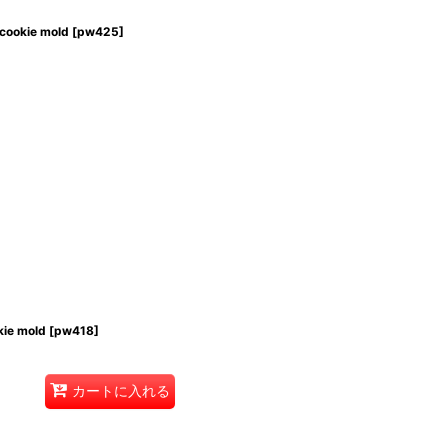
ookie mold
[
pw425
]
ie mold
[
pw418
]
カートに入れる