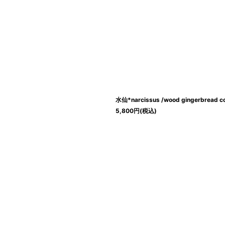
水仙*narcissus /wood gingerbread co
5,800
円
(税込)