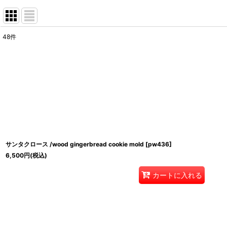
48
件
表示数
:
並び順
:
サンタクロース /wood gingerbread cookie mold
[
pw436
]
6,500
円
(税込)
カートに入れる