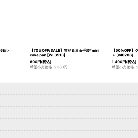
＜6個＞
【70％OFF/SALE】雪だるま＆手袋*mini
【50％OFF】
cake pan
[
WL3513
]
＞
[
wl0286
]
800
円
(税込)
1,490
円
(税込)
希望小売価格
:
2,680
円
希望小売価格
: