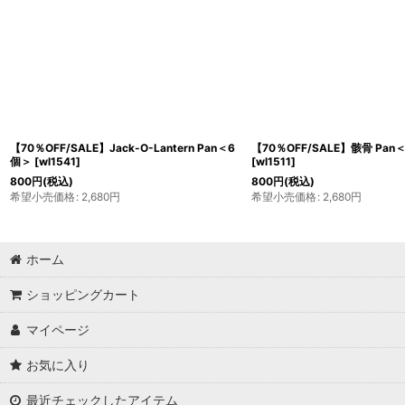
【70％OFF/SALE】Jack-O-Lantern Pan＜6
【70％OFF/SALE】骸骨 Pan
個＞
[
wl1541
]
[
wl1511
]
800
円
(税込)
800
円
(税込)
希望小売価格
:
2,680
円
希望小売価格
:
2,680
円
ホーム
ショッピングカート
マイページ
お気に入り
最近チェックしたアイテム