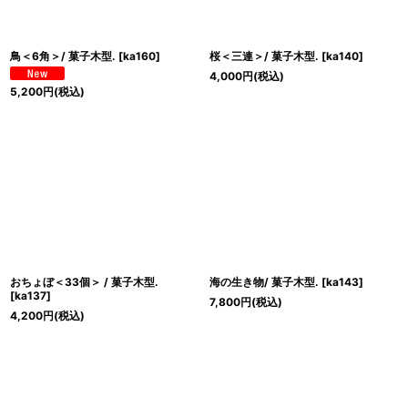
鳥＜6角＞/ 菓子木型.
[
ka160
]
桜＜三連＞/ 菓子木型.
[
ka140
]
4,000
円
(税込)
5,200
円
(税込)
おちょぼ＜33個＞ / 菓子木型.
海の生き物/ 菓子木型.
[
ka143
]
[
ka137
]
7,800
円
(税込)
4,200
円
(税込)