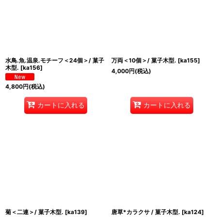
水鳥.魚.温泉.モチーフ＜24個＞/ 菓子
万両＜10個＞/ 菓子木型.
[
ka155
]
木型.
[
ka156
]
4,000
円
(税込)
4,800
円
(税込)
カートに入れる
カートに入れる
菊＜二連＞/ 菓子木型.
[
ka139
]
唐草*カラクサ / 菓子木型.
[
ka124
]