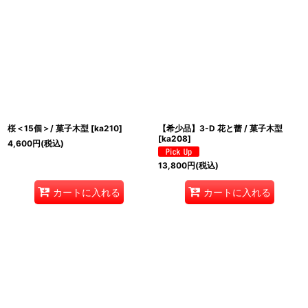
桜＜15個＞/ 菓子木型
[
ka210
]
【希少品】3-D 花と蕾 / 菓子木型
[
ka208
]
4,600
円
(税込)
13,800
円
(税込)
カートに入れる
カートに入れる