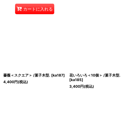
カートに入れる
薔薇＜スクエア＞ /菓子木型.
[
ka187
]
花いろいろ＜10個＞ /菓子木型.
[
ka185
]
4,400
円
(税込)
3,400
円
(税込)