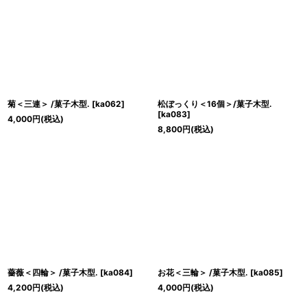
菊＜三連＞ /菓子木型.
[
ka062
]
松ぼっくり＜16個＞/菓子木型.
[
ka083
]
4,000
円
(税込)
8,800
円
(税込)
薔薇＜四輪＞ /菓子木型.
[
ka084
]
お花＜三輪＞ /菓子木型.
[
ka085
]
4,200
円
(税込)
4,000
円
(税込)