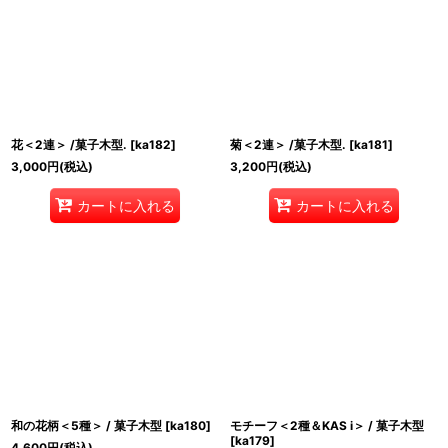
花＜2連＞ /菓子木型.
[
ka182
]
菊＜2連＞ /菓子木型.
[
ka181
]
3,000
円
(税込)
3,200
円
(税込)
カートに入れる
カートに入れる
和の花柄＜5種＞ / 菓子木型
[
ka180
]
モチーフ＜2種＆KAS i＞ / 菓子木型
[
ka179
]
4,600
円
(税込)