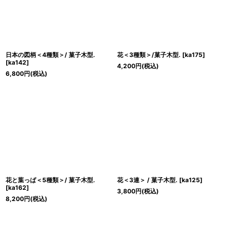
日本の図柄＜4種類＞/ 菓子木型.
花＜3種類＞/菓子木型.
[
ka175
]
[
ka142
]
4,200
円
(税込)
6,800
円
(税込)
花と葉っぱ＜5種類＞/ 菓子木型.
花＜3連＞ / 菓子木型.
[
ka125
]
[
ka162
]
3,800
円
(税込)
8,200
円
(税込)