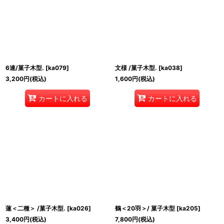
6連/菓子木型.
[
ka079
]
文様 /菓子木型.
[
ka038
]
3,200
円
(税込)
1,600
円
(税込)
カートに入れる
カートに入れる
蓮＜二種＞ /菓子木型.
[
ka026
]
鶴＜20羽＞/ 菓子木型
[
ka205
]
3,400
円
(税込)
7,800
円
(税込)