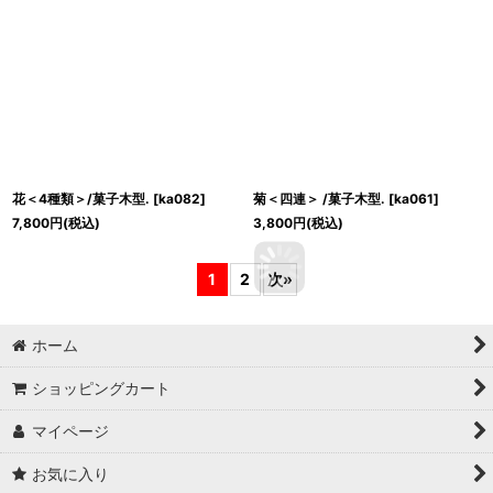
花＜4種類＞/菓子木型.
[
ka082
]
菊＜四連＞ /菓子木型.
[
ka061
]
7,800
円
(税込)
3,800
円
(税込)
1
2
次
»
ホーム
ショッピングカート
マイページ
お気に入り