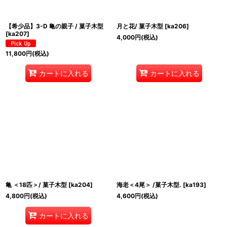
【希少品】3-D 亀の親子 / 菓子木型
月と花/ 菓子木型
[
ka206
]
[
ka207
]
4,000
円
(税込)
11,800
円
(税込)
カートに入れる
カートに入れる
亀 ＜18匹＞/ 菓子木型
[
ka204
]
海老＜4尾＞ /菓子木型.
[
ka193
]
4,800
円
(税込)
4,600
円
(税込)
カートに入れる