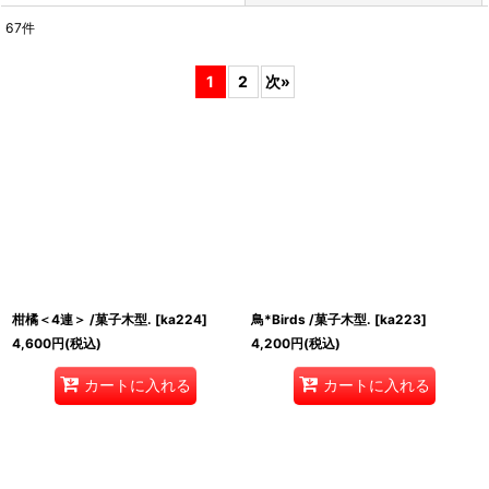
67
件
表示数
:
1
2
次
»
並び順
:
絞り込む
柑橘＜4連＞ /菓子木型.
[
ka224
]
鳥*Birds /菓子木型.
[
ka223
]
4,600
円
(税込)
4,200
円
(税込)
カートに入れる
カートに入れる