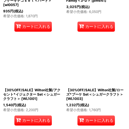
プケーキデコｓｅｔ＜ハート＞
Family＜3-D＞
[
pm641
]
[
wl0057
]
3,025
円
(税込)
935
円
(税込)
希望小売価格
:
6,050
円
希望小売価格
:
1,870
円
カートに入れる
カートに入れる
【30%OFF/SALE】Wilton社製/アク
【30%OFF/SALE】Wilton社製/ロー
セント*イジェクター Set＜シュガー
ズ*ブーケ Set＜シュガークラフト＞
クラフト＞
[
WL1001
]
[
WL1003
]
1,540
円
(税込)
1,232
円
(税込)
希望小売価格
:
2,200
円
希望小売価格
:
1,760
円
カートに入れる
カートに入れる