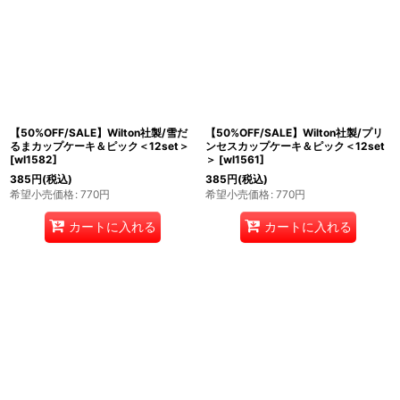
並び順
:
絞り込む
【50%OFF/SALE】Wilton社製/雪だ
【50%OFF/SALE】Wilton社製/プリ
るまカップケーキ＆ピック＜12set＞
ンセスカップケーキ＆ピック＜12set
[
wl1582
]
＞
[
wl1561
]
385
円
(税込)
385
円
(税込)
希望小売価格
:
770
円
希望小売価格
:
770
円
カートに入れる
カートに入れる