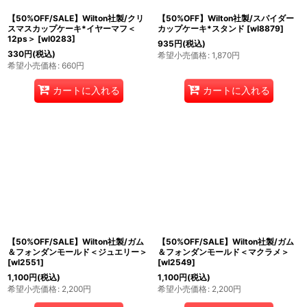
【50%OFF/SALE】Wilton社製/クリ
【50%OFF】Wilton社製/スパイダー
スマスカップケーキ*イヤーマフ＜
カップケーキ*スタンド
[
wl8879
]
12ps＞
[
wl0283
]
935
円
(税込)
330
円
(税込)
希望小売価格
:
1,870
円
希望小売価格
:
660
円
カートに入れる
カートに入れる
【50%OFF/SALE】Wilton社製/ガム
【50%OFF/SALE】Wilton社製/ガム
＆フォンダンモールド＜ジュエリー＞
＆フォンダンモールド＜マクラメ＞
[
wl2551
]
[
wl2549
]
1,100
円
(税込)
1,100
円
(税込)
希望小売価格
:
2,200
円
希望小売価格
:
2,200
円