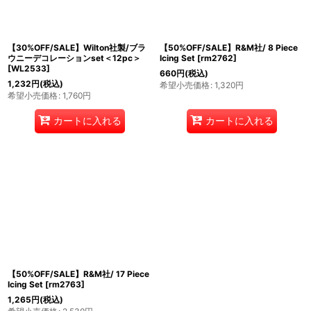
【30%OFF/SALE】Wilton社製/ブラ
【50%OFF/SALE】R&M社/ 8 Piece
ウニーデコレーションset＜12pc＞
Icing Set
[
rm2762
]
[
WL2533
]
660
円
(税込)
1,232
円
(税込)
希望小売価格
:
1,320
円
希望小売価格
:
1,760
円
カートに入れる
カートに入れる
【50%OFF/SALE】R&M社/ 17 Piece
Icing Set
[
rm2763
]
1,265
円
(税込)