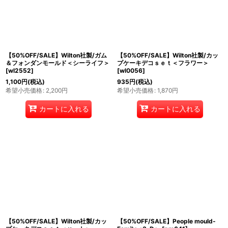
【50%OFF/SALE】Wilton社製/ガム
【50%OFF/SALE】Wilton社製/カッ
＆フォンダンモールド＜シーライフ＞
プケーキデコｓｅｔ＜フラワー＞
[
wl2552
]
[
wl0056
]
1,100
円
(税込)
935
円
(税込)
希望小売価格
:
2,200
円
希望小売価格
:
1,870
円
カートに入れる
カートに入れる
【50%OFF/SALE】Wilton社製/カッ
【50%OFF/SALE】People mould-