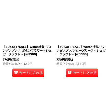
【50%OFF/SALE】Wilton社製/フォ
【50%OFF/SALE】Wilton社製/フォ
ンダンプレス*ボタンフラワー＜シュ
ンダンプレス*ローズリーフ＜シュガ
ガークラフト＞
[
wl1306
]
ークラフト＞
[
wl1300
]
770
円
(税込)
770
円
(税込)
希望小売価格
:
1,540
円
希望小売価格
:
1,540
円
カートに入れる
カートに入れる