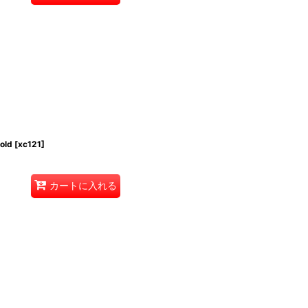
old
[
xc121
]
カートに入れる