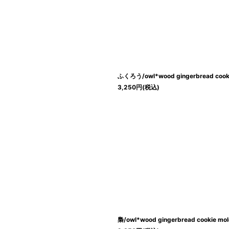
ふくろう/owl*wood gingerbread cook
3,250
円
(税込)
梟/owl*wood gingerbread cookie mo