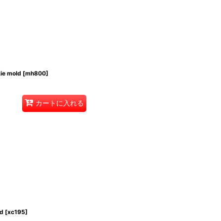
ie mold
[
mh800
]
カートに入れる
ld
[
xc195
]