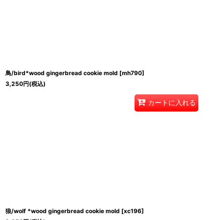
鳥/bird*wood gingerbread cookie mold
[
mh790
]
3,250
円
(税込)
カートに入れる
狼/wolf *wood gingerbread cookie mold
[
xc196
]