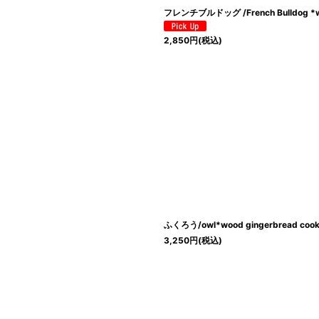
フレンチブルドッグ /French Bulldog *woo
2,850
円
(税込)
ふくろう/owl*wood gingerbread cook
3,250
円
(税込)