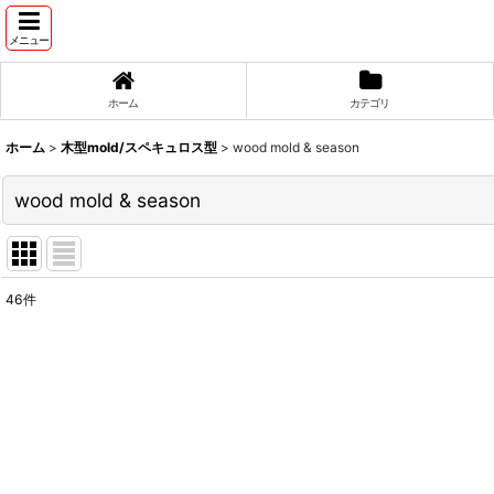
メニュー
ホーム
カテゴリ
ホーム
>
木型mold/スペキュロス型
>
wood mold & season
wood mold & season
46
件
表示数
:
並び順
: