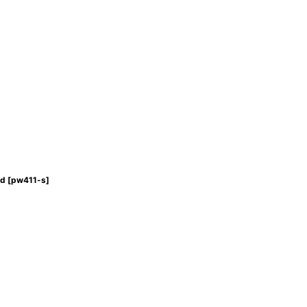
ld
[
pw411-s
]