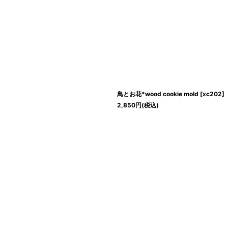
鳥とお花*wood cookie mold
[
xc202
]
2,850
円
(税込)