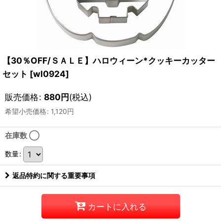
【30％OFF/ＳＡＬＥ】ハロウィーン*クッキーカッター
セット
[
wl0924
]
販売価格
:
880
円
(税込)
希望小売価格
:
1,120
円
在庫数 ◯
数量
:
返品特約に関する重要事項
カートに入れる