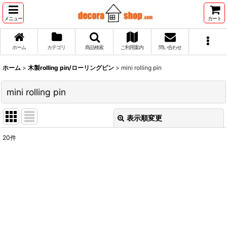
メニュー
カート
ホーム
カテゴリ
商品検索
ご利用案内
問い合わせ
ホーム
>
木製rolling pin/ローリングピン
>
mini rolling pin
mini rolling pin
表示順変更
閉じる
20
件
表示数
:
並び順
:
絞り込む