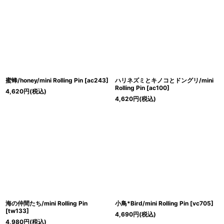
蜜蜂/honey/mini Rolling Pin
[
ac243
]
ハリネズミとキノコとドングリ/mini
Rolling Pin
[
ac100
]
4,620
円
(税込)
4,620
円
(税込)
海の仲間たち/mini Rolling Pin
小鳥*Bird/mini Rolling Pin
[
vc705
]
[
tw133
]
4,690
円
(税込)
4,980
円
(税込)