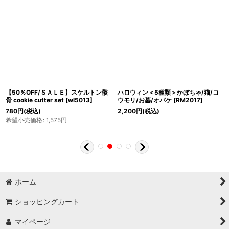
【50％OFF/ＳＡＬＥ】スケルトン骸
ハロウィン＜5種類＞かぼちゃ/猫/コ
骨 cookie cutter set
[
wl5013
]
ウモリ/お墓/オバケ
[
RM2017
]
780
円
(税込)
2,200
円
(税込)
希望小売価格
:
1,575
円
ホーム
ショッピングカート
マイページ