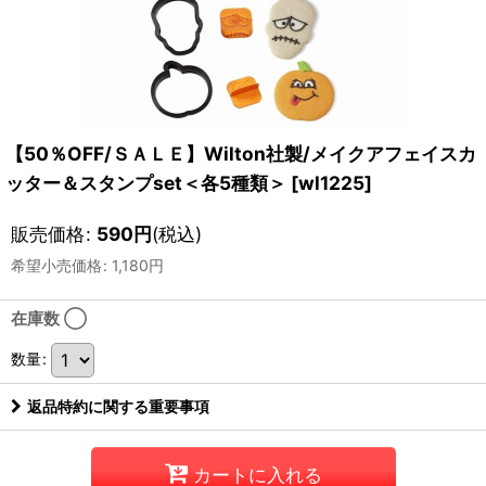
【50％OFF/ＳＡＬＥ】Wilton社製/メイクアフェイスカ
ッター＆スタンプset＜各5種類＞
[
wl1225
]
販売価格
:
590
円
(税込)
希望小売価格
:
1,180
円
在庫数 ◯
数量
:
返品特約に関する重要事項
カートに入れる