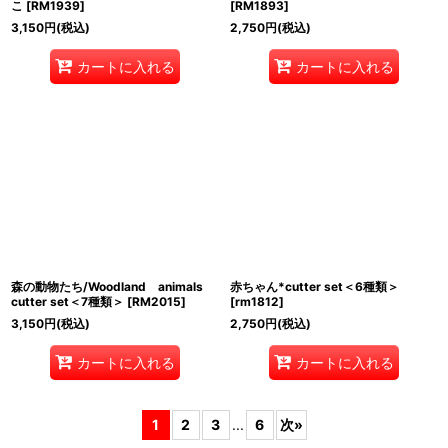
こ
[
RM1939
]
[
RM1893
]
3,150
円
(税込)
2,750
円
(税込)
カートに入れる
カートに入れる
森の動物たち/Woodland animals
赤ちゃん*cutter set＜6種類＞
cutter set＜7種類＞
[
RM2015
]
[
rm1812
]
3,150
円
(税込)
2,750
円
(税込)
カートに入れる
カートに入れる
1
2
3
...
6
次
»