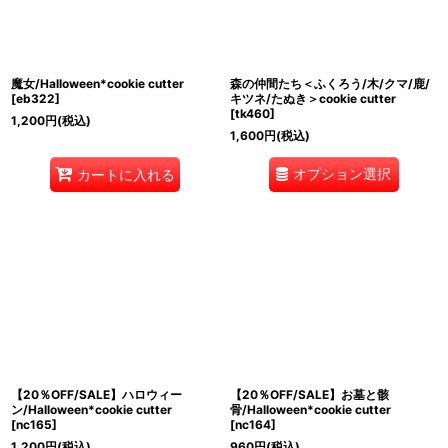
魔女/Halloween*cookie cutter
森の仲間たち＜ふくろう/木/クマ/鹿/
[
eb322
]
キツネ/たぬき＞cookie cutter
[
tk460
]
1,200
円
(税込)
1,600
円
(税込)
オプション選択
カートに入れる
【20％OFF/SALE】ハロウィー
【20％OFF/SALE】お墓と骸
ン/Halloween*cookie cutter
骨/Halloween*cookie cutter
[
nc165
]
[
nc164
]
1,200
円
(税込)
960
円
(税込)