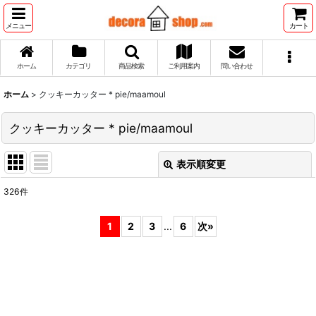
メニュー
カート
ホーム
カテゴリ
商品検索
ご利用案内
問い合わせ
ホーム
>
クッキーカッター * pie/maamoul
クッキーカッター * pie/maamoul
表示順変更
閉じる
326
件
サブカテゴリ
:
1
2
3
...
6
次
»
表示数
:
並び順
: