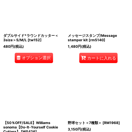
ダブルサイド*ラウンドカッター＜
メッセージスタンプ/Message
3size＞S/M/L
[
tw152
]
stamper kit
[
rm5140
]
480
円
(税込)
1,480
円
(税込)
オプション選択
カートに入れる
【50％OFF/SALE】Williams
野球セット＜7種類＞
[
RM1968
]
sonoma【Do-It-Yourself Cookie
3,150
円
(税込)
Cutters】
[
WS426
]