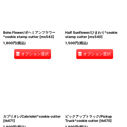
Boho Flower/ボヘミアンフラワー
Half Sunflower/ひまわり*cookie
*cookie stamp cutter
[
ms543
]
stamp cutter
[
ms540
]
1,800
円
(税込)
1,500
円
(税込)
オプション選択
オプション選択
カブリオレ/Cabriolet*cookie cutter
ピックアップトラック/Pickup
[
tk471
]
Truck*cookie cutter
[
tk470
]
1,600
円
(税込)
1,600
円
(税込)