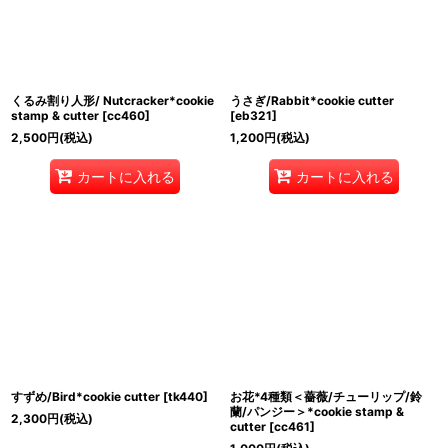
くるみ割り人形/ Nutcracker*cookie
うさぎ/Rabbit*cookie cutter
stamp & cutter
[
cc460
]
[
eb321
]
2,500
円
(税込)
1,200
円
(税込)
カートに入れる
カートに入れる
すずめ/Bird*cookie cutter
[
tk440
]
お花*4種類＜薔薇/チューリップ/鈴
蘭/パンジー＞*cookie stamp &
2,300
円
(税込)
cutter
[
cc461
]