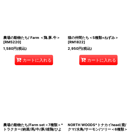
農場の動物たち/ Farm ＜鶏.豚.牛＞
猫の仲間たち＜5種類+ねずみ＞
[
RM5220
]
[
RM1822
]
1,580
円
(税込)
2,950
円
(税込)
カートに入れる
カートに入れる
農場の動物たち/Farm set＜7種類＞*
NORTH WOODS*トナカイhead/鹿/
トラクター/納屋/馬/牛/豚/雄鶏/ひよ
クマ/水鳥/サーモン/ツリー＜6種類＞