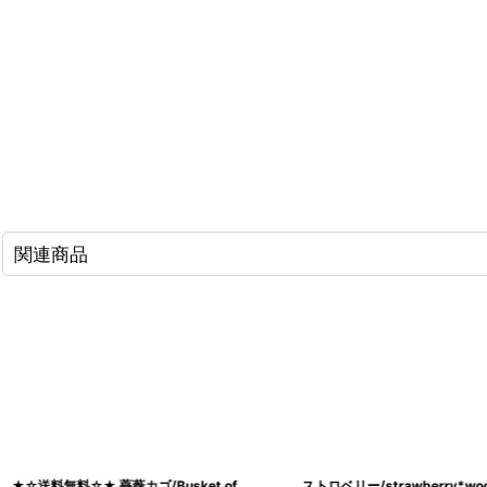
関連商品
★☆送料無料☆★ 薔薇カゴ/Busket of
ストロベリー/strawberry*wo