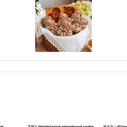
od
アザミ/thistle*wood gingerbread cookie
サクランボ*wood 