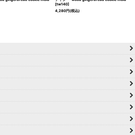
[
tw140
]
4,280
円
(税込)