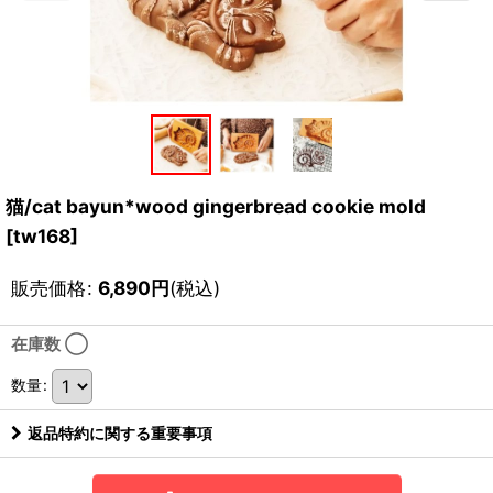
猫/cat bayun*wood gingerbread cookie mold
[
tw168
]
販売価格
:
6,890
円
(税込)
在庫数 ◯
数量
:
返品特約に関する重要事項