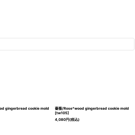
gingerbread cookie mold
薔薇/Rose*wood gingerbread cookie mold
[
tw105
]
4,080
円
(税込)