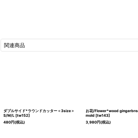
関連商品
ダブルサイド*ラウンドカッター＜3size＞
お花/Flower*wood gingerbrea
S/M/L
[
tw152
]
mold
[
tw143
]
480
円
(税込)
3,980
円
(税込)