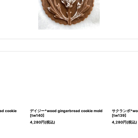
d cookie
デイジー*wood gingerbread cookie mold
サクランボ*wood 
[
tw140
]
[
tw139
]
4,280
円
(税込)
4,280
円
(税込)