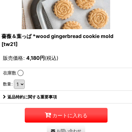
薔薇＆葉っぱ *wood gingerbread cookie mold
[
tw21
]
販売価格
:
4,180
円
(税込)
在庫数 ◯
数量
:
返品特約に関する重要事項
カートに入れる
お問い合わせ