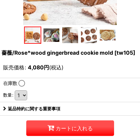
薔薇/Rose*wood gingerbread cookie mold
[
tw105
]
販売価格
:
4,080
円
(税込)
在庫数 ◯
数量
:
返品特約に関する重要事項
カートに入れる