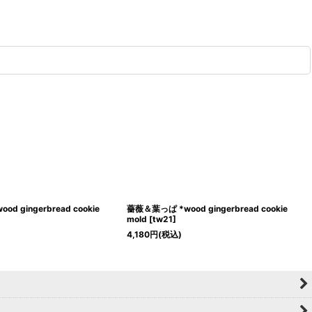
 gingerbread cookie
薔薇＆葉っぱ *wood gingerbread cookie
mold
[
tw21
]
4,180
円
(税込)