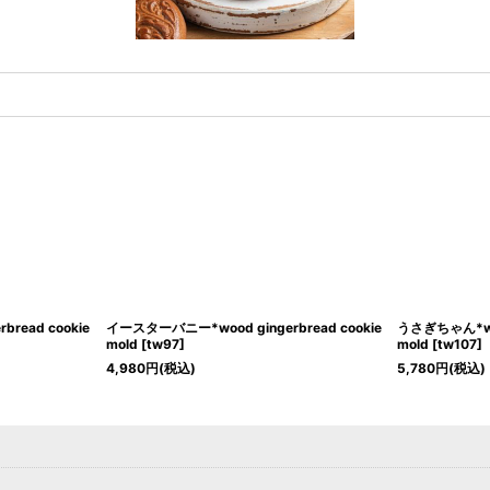
read cookie
イースターバニー*wood gingerbread cookie
うさぎちゃん*wood
mold
[
tw97
]
mold
[
tw107
]
4,980
円
(税込)
5,780
円
(税込)