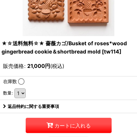
★☆送料無料☆★ 薔薇カゴ/Busket of roses*wood
gingerbread cookie＆shortbread mold
[
tw114
]
販売価格
:
21,000
円
(税込)
在庫数 ◯
数量
:
返品特約に関する重要事項
カートに入れる