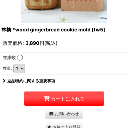
林檎 *wood gingerbread cookie mold
[
tw5
]
販売価格
:
3,890
円
(税込)
在庫数 ◯
数量
:
返品特約に関する重要事項
カートに入れる
お問い合わせ
お気に入り登録