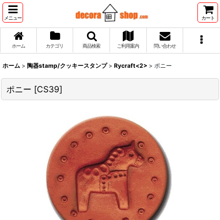
メニュー
カート
ホーム
カテゴリ
商品検索
ご利用案内
問い合わせ
ホーム
>
陶器stamp/クッキースタンプ
>
Rycraft<2>
>
ポニー
ポニー
[
CS39
]