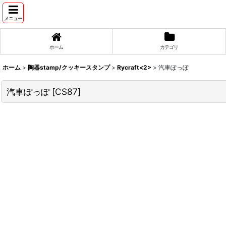
メニュー
ホーム
カテゴリ
ホーム
>
陶器stamp/クッキースタンプ
>
Rycraft<2>
>
汽車ぽっぽ
汽車ぽっぽ
[
CS87
]