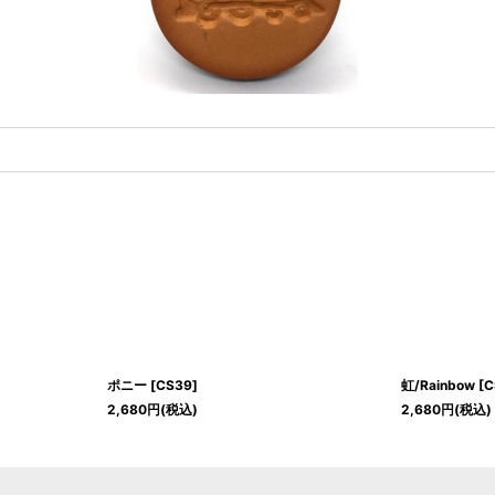
ポニー
[
CS39
]
虹/Rainbow
[
C
2,680
円
(税込)
2,680
円
(税込)