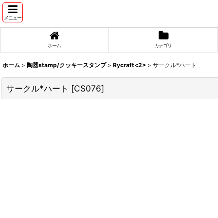
メニュー
ホーム
カテゴリ
ホーム
>
陶器stamp/クッキースタンプ
>
Rycraft<2>
>
サークル*ハート
サークル*ハート
[
CS076
]