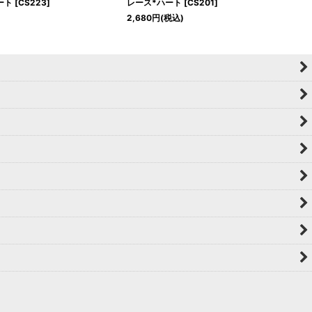
ート
[
CS223
]
レース*ハート
[
CS201
]
2,680
円
(税込)