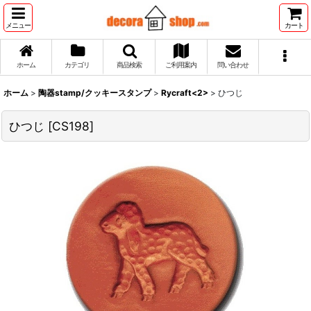
メニュー
カート
ホーム
カテゴリ
商品検索
ご利用案内
問い合わせ
ホーム
>
陶器stamp/クッキースタンプ
>
Rycraft<2>
>
ひつじ
ひつじ
[
CS198
]