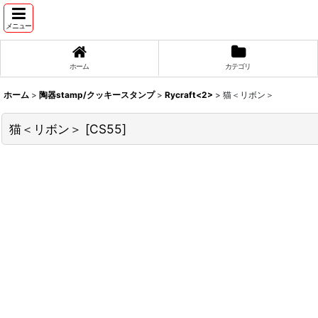
メニュー
ホーム
カテゴリ
ホーム
>
陶器stamp/クッキースタンプ
>
Rycraft<2>
>
猫＜リボン＞
猫＜リボン＞
[
CS55
]