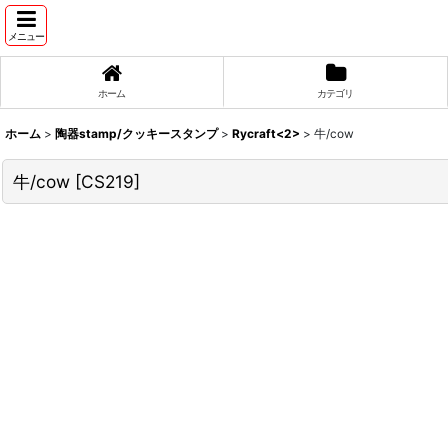
メニュー
ホーム
カテゴリ
ホーム
>
陶器stamp/クッキースタンプ
>
Rycraft<2>
>
牛/cow
牛/cow
[
CS219
]