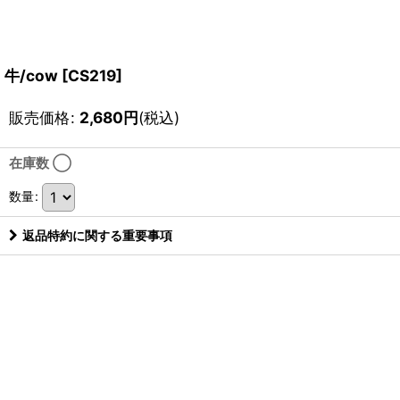
牛/cow
[
CS219
]
販売価格
:
2,680
円
(税込)
在庫数 ◯
数量
:
返品特約に関する重要事項