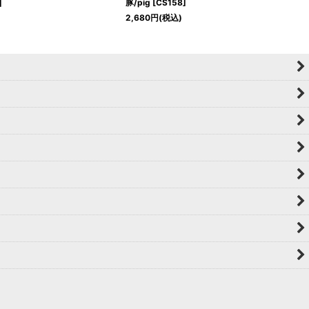
]
豚/pig
[
CS158
]
2,680
円
(税込)