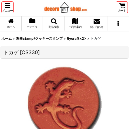
メニュー
カート
ホーム
カテゴリ
商品検索
ご利用案内
問い合わせ
ホーム
>
陶器stamp/クッキースタンプ
>
Rycraft<2>
>
トカゲ
トカゲ
[
CS330
]