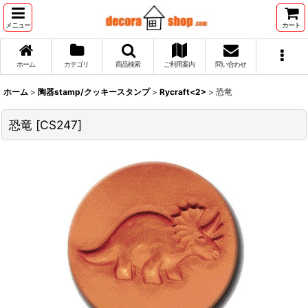
メニュー
カート
ホーム
カテゴリ
商品検索
ご利用案内
問い合わせ
ホーム
>
陶器stamp/クッキースタンプ
>
Rycraft<2>
>
恐竜
恐竜
[
CS247
]