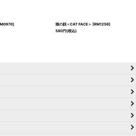
M0970
]
猫の顔＜CAT FACE＞
[
RM1259
]
580
円
(税込)