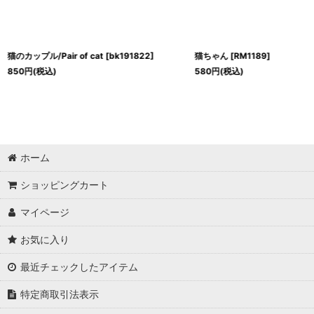
猫のカップル/Pair of cat
[
bk191822
]
猫ちゃん
[
RM1189
]
850
円
(税込)
580
円
(税込)
ホーム
ショッピングカート
マイページ
お気に入り
最近チェックしたアイテム
特定商取引法表示