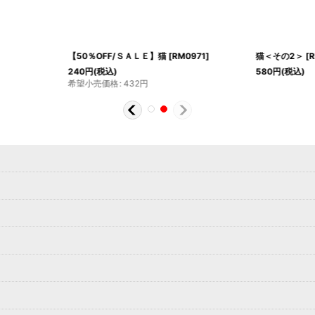
【50％OFF/ＳＡＬＥ】猫
[
RM0971
]
猫＜その2＞
[
R
240
円
(税込)
580
円
(税込)
希望小売価格
:
432
円