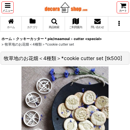
メニュー
カート
ホーム
カテゴリ
商品検索
ご利用案内
問い合わせ
ホーム
>
クッキーカッター * pie/maamoul
>
cutter <special>
>
牧草地のお花畑＜4種類＞*cookie cutter set
牧草地のお花畑＜4種類＞*cookie cutter set
[
tk500
]