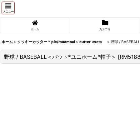
メニュー
ホーム
カテゴリ
ホーム
>
クッキーカッター * pie/maamoul
>
cutter <set>
>
野球 / BASEB
野球 / BASEBALL＜バット*ユニホーム*帽子＞
[
RM518