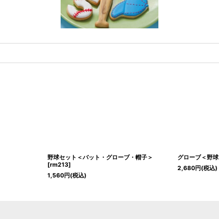
野球セット＜バット・グローブ・帽子＞
グローブ＜野球
[
rm213
]
2,680
円
(税込)
1,560
円
(税込)