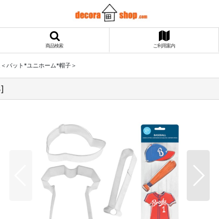
商品検索
ご利用案内
ALL＜バット*ユニホーム*帽子＞
8
]