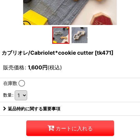
カブリオレ/Cabriolet*cookie cutter
[
tk471
]
販売価格
:
1,600
円
(税込)
在庫数 ◯
数量
:
返品特約に関する重要事項
カートに入れる