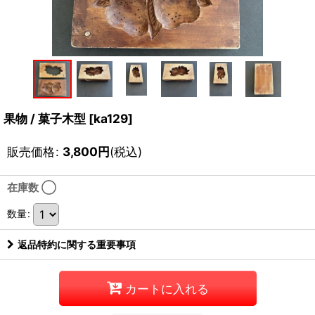
果物 / 菓子木型
[
ka129
]
販売価格
:
3,800
円
(税込)
在庫数 ◯
数量
:
返品特約に関する重要事項
カートに入れる