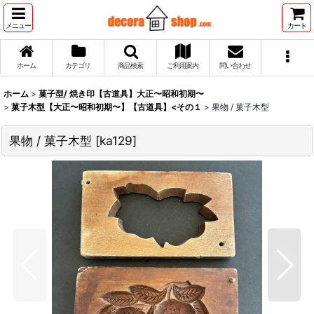
メニュー
カート
ホーム
カテゴリ
商品検索
ご利用案内
問い合わせ
ホーム
>
菓子型/ 焼き印【古道具】大正〜昭和初期〜
>
菓子木型【大正〜昭和初期〜】【古道具】<その１
>
果物 / 菓子木型
果物 / 菓子木型
[
ka129
]