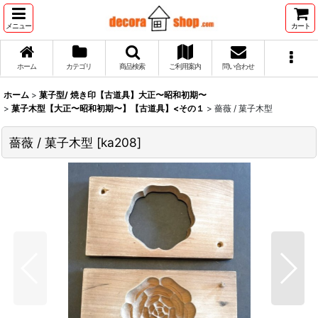
メニュー
カート
ホーム
カテゴリ
商品検索
ご利用案内
問い合わせ
ホーム
>
菓子型/ 焼き印【古道具】大正〜昭和初期〜
>
菓子木型【大正〜昭和初期〜】【古道具】<その１
>
薔薇 / 菓子木型
薔薇 / 菓子木型
[
ka208
]