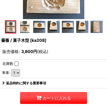
薔薇 / 菓子木型
[
ka208
]
販売価格
:
3,800
円
(税込)
在庫数 ◯
数量
:
返品特約に関する重要事項
カートに入れる