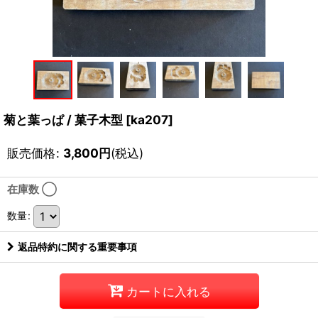
菊と葉っぱ / 菓子木型
[
ka207
]
販売価格
:
3,800
円
(税込)
在庫数 ◯
数量
:
返品特約に関する重要事項
カートに入れる