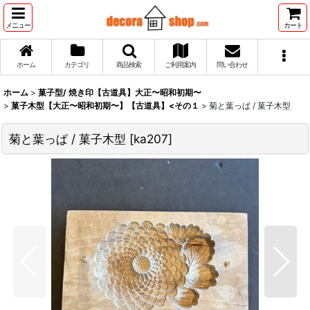
メニュー
カート
ホーム
カテゴリ
商品検索
ご利用案内
問い合わせ
ホーム
>
菓子型/ 焼き印【古道具】大正〜昭和初期〜
>
菓子木型【大正〜昭和初期〜】【古道具】<その１
>
菊と葉っぱ / 菓子木型
菊と葉っぱ / 菓子木型
[
ka207
]