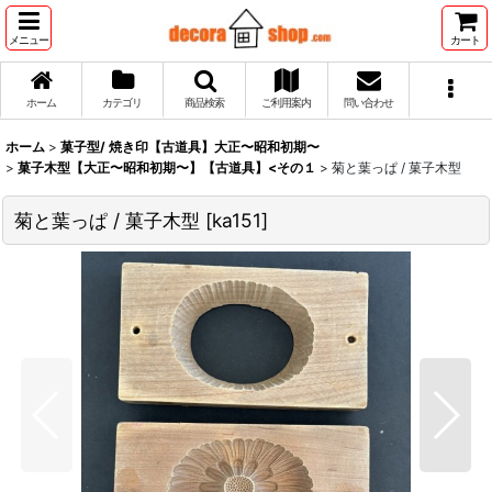
メニュー
カート
ホーム
カテゴリ
商品検索
ご利用案内
問い合わせ
ホーム
>
菓子型/ 焼き印【古道具】大正〜昭和初期〜
>
菓子木型【大正〜昭和初期〜】【古道具】<その１
>
菊と葉っぱ / 菓子木型
菊と葉っぱ / 菓子木型
[
ka151
]