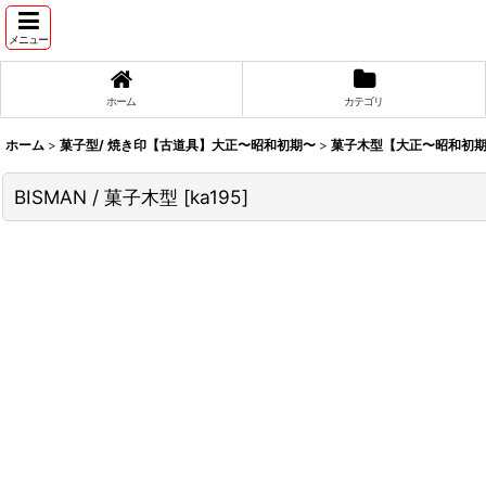
メニュー
ホーム
カテゴリ
ホーム
>
菓子型/ 焼き印【古道具】大正〜昭和初期〜
>
菓子木型【大正〜昭和初期
BISMAN / 菓子木型
[
ka195
]