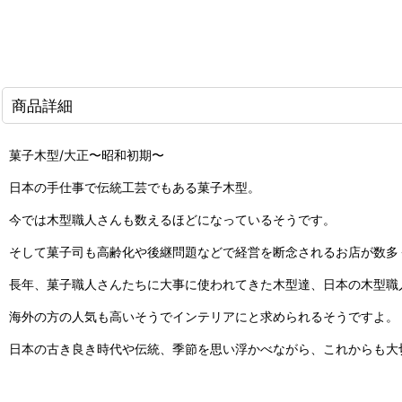
商品詳細
菓子木型/大正〜昭和初期〜
日本の手仕事で伝統工芸でもある菓子木型。
今では木型職人さんも数えるほどになっているそうです。
そして菓子司も高齢化や後継問題などで経営を断念されるお店が数多
長年、菓子職人さんたちに大事に使われてきた木型達、日本の木型職
海外の方の人気も高いそうでインテリアにと求められるそうですよ。
日本の古き良き時代や伝統、季節を思い浮かべながら、これからも大