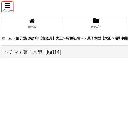
メニュー
ホーム
カテゴリ
ホーム
>
菓子型/ 焼き印【古道具】大正〜昭和初期〜
>
菓子木型【大正〜昭和初期
ヘチマ / 菓子木型.
[
ka114
]