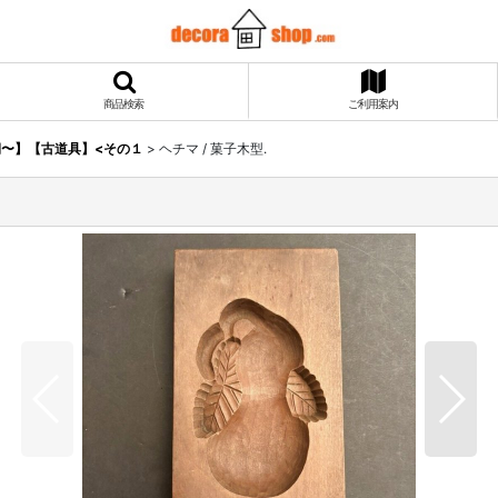
商品検索
ご利用案内
〜】【古道具】<その１
>
ヘチマ / 菓子木型.