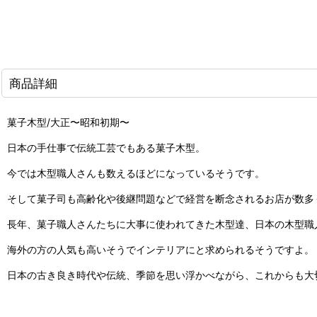
商品詳細
菓子木型/大正〜昭和初期〜
日本の手仕事で伝統工芸でもある菓子木型。
今では木型職人さんも数えるほどになっているそうです。
そして菓子司も高齢化や後継問題などで経営を断念されるお店が数多
長年、菓子職人さんたちに大事に使われてきた木型達、日本の木型職
海外の方の人気も高いそうでインテリアにと求められるそうですよ。
日本の古き良き時代や伝統、季節を思い浮かべながら、これからも大