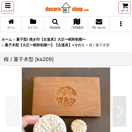
メニュー
カート
ホーム
カテゴリ
商品検索
ご利用案内
問い合わせ
ホーム
>
菓子型/ 焼き印【古道具】大正〜昭和初期〜
>
菓子木型【大正〜昭和初期〜】【古道具】<その１
>
桜 / 菓子木型
桜 / 菓子木型
[
ka209
]