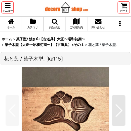
メニュー
カート
ホーム
カテゴリ
商品検索
ご利用案内
問い合わせ
ホーム
>
菓子型/ 焼き印【古道具】大正〜昭和初期〜
>
菓子木型【大正〜昭和初期〜】【古道具】<その１
>
花と葉 / 菓子木型.
花と葉 / 菓子木型.
[
ka115
]