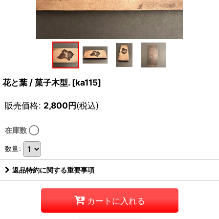
花と葉 / 菓子木型.
[
ka115
]
販売価格
:
2,800
円
(税込)
在庫数 ◯
数量
:
返品特約に関する重要事項
カートに入れる