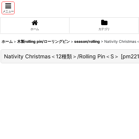
メニュー
ホーム
カテゴリ
ホーム
>
木製rolling pin/ローリングピン
>
season/rolling
>
Nativity Christm
Nativity Christmas＜12種類＞/Rolling Pin＜S＞
[
pm22