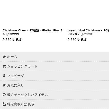
Christmas Cheer＜12種類＞/Rolling Pin＜S
Joyeux Noel Christmas＜20
＞
[
pm222
]
Pin＜S＞
[
pm223
]
6,380
円
(税込)
6,380
円
(税込)
ホーム
ショッピングカート
マイページ
お気に入り
最近チェックしたアイテム
特定商取引法表示