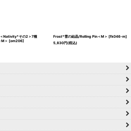
ativity*その2＞7種
Frost*雪の結晶/Rolling Pin＜M＞
[
fk046-m
]
n＜M＞
[
om206
]
5,830
円
(税込)