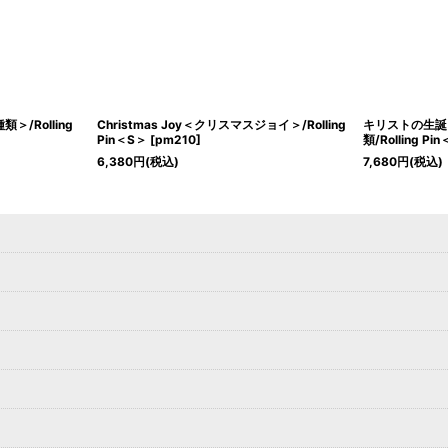
種類＞/Rolling
Christmas Joy＜クリスマスジョイ＞/Rolling
キリストの生誕＜N
Pin＜S＞
[
pm210
]
類/Rolling Pi
6,380
円
(税込)
7,680
円
(税込)